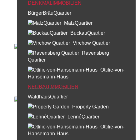
DENKMALIMMOBILIEN
BürgerBräuQuartier
MalzQuartier
BuckauQuartier
Virchow Quartier
Ravensberg
Quartier
Ottilie-von-
Hansemann-Haus
NEUBAUIMMOBILIEN
WaldhausQuartier
Property Garden
LennéQuartier
Ottilie-von-
Hansemann-Haus