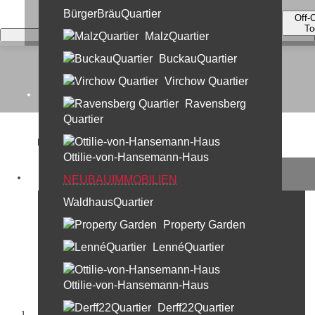
BürgerBräuQuartier
Off-
To
MalzQuartier
BuckauQuartier
Virchow Quartier
Home
Ravensberg
Quartier
Kontakt
Ottilie-von-Hansemann-Haus
Unternehmen
Hutfabrik
NEUBAUIMMOBILIEN
Pappelallee 3/4 in Berlin
WaldhausQuartier
Leistungen
Property Garden
30 Jahre Profi Partner
LennéQuartier
Standorte & Team
Team Berlin
Ottilie-von-Hansemann-Haus
Team München
Derff22Quartier
Startseite