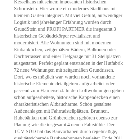
Kesselhaus mit seinem imposanten historischen
Schornstein. Hier wurde ein modernes Stadthaus mit
kleinem Garten integriert. Mit viel Gefühl, aufwendiger
Logistik und jahrelanger Erfahrung wurden durch
GrundStein und PROFI PARTNER die insgesamt 3
historischen Gebäudekörper revitalisiert und
modernisiert. Alle Wohnungen sind mit modernen
Einbauküchen, zeitgemäßen Bädern, Balkonen oder
Dachterrassen und einer Tiefgarage mit 31 Stellplätzen
ausgestattet. Perfekt geplant entstanden in der Hutfabrik
72 neue Wohnungen mit zeitgemäßen Grundrissen.
Dort, wo es möglich war, wurden noch vorhandene
historische Elemente detailgetreu aufgearbeitet oder
passend zum Flair ersetzt. In den Loftwohnungen geben
schön aufgearbeitete, historische Kappendecken einen
charakteristischen Altbaucharme. Schön gestaltete
Außenanlagen mit Fahrradstellplätzen, Brunnen,
Ruhebänken und Grünbereichen gehören ebenso zur
Planung wie die insgesamt 4 neuen Fahrstühle. Der
TÜV SÜD hat das Bauvorhaben durch regelmäßige,
qualitätssichernde Baubegehungen begleitet. Ende 2011