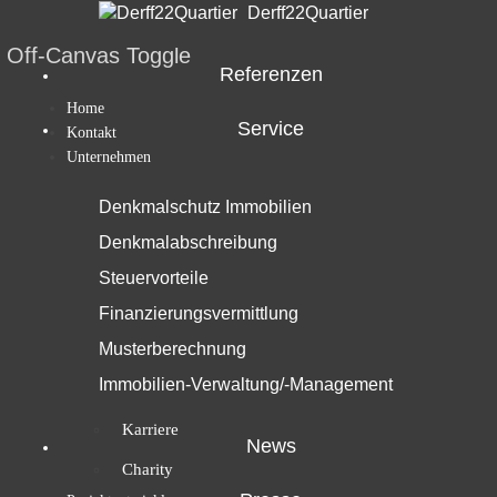
Derff22Quartier
Off-Canvas Toggle
Referenzen
Home
Service
Kontakt
Unternehmen
Leistungen
Denkmalschutz Immobilien
30 Jahre Profi Partner
Denkmalabschreibung
Standorte & Team
Steuervorteile
Team Berlin
Finanzierungsvermittlung
Musterberechnung
Team München
Immobilien-Verwaltung/-Management
Vorstand & Aufsichtsrat
Karriere
News
Charity