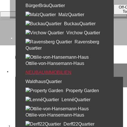
BürgerBräuQuartier
Off-
To
MalzQuartier
BuckauQuartier
Virchow Quartier
Home
Ravensberg
Quartier
Kontakt
Ottilie-von-Hansemann-Haus
Unternehmen
Herzlich Willkommen bei der
NEUBAUIMMOBILIEN
Projektentwicklung!
WaldhausQuartier
Leistungen
Property Garden
Immobilien sind unsere
30 Jahre Profi Partner
Leidenschaft.
LennéQuartier
Standorte & Team
Team Berlin
Ottilie-von-Hansemann-Haus
Team München
Derff22Quartier
Startseite