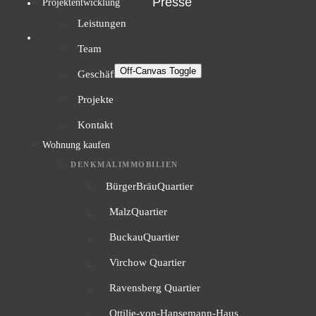
Presse
Projektentwicklung
Leistungen
Team
Off-Canvas Toggle
Geschäftsführer
Projekte
Kontakt
Wohnung kaufen
DENKMALIMMOBILIEN
BürgerBräuQuartier
MalzQuartier
BuckauQuartier
Virchow Quartier
Ravensberg Quartier
Ottilie-von-Hansemann-Haus