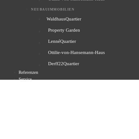
NEUBAUIMMOBILIEN
WaldhausQuartier
Property Garden
LennéQuartier
Ottilie-von-Hansemann-Haus
Derff22Quartier
Referenzen
Service
Denkmalschutz Immobilien
Denkmalabschreibung
Steuervorteile
Finanzierungsvermittlung
Musterberechnung