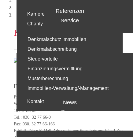
Vorstand & Aufsichtsrat
Projektentwicklung
Referenzen
Karriere
Kontakt
Service
Charity
Kontakt Projektentwicklung
Denkmalschutz Immobilien
Projektentwicklung
Denkmalabschreibung
Steuervorteile
Leistungen
Finanzierungsvermittlung
Team
Musterberechnung
Geschäftsführer
Büro Berlin
Immobilien-Verwaltung/-Management
Projekte
Profi Partner Projektentwicklung GmbH
Kontakt
News
Wallstraße 35
10179 Berlin
Presse
Tel.: 030. 32 77 66-0
Wohnung kaufen
Fax: 030. 32 77 66-166
E-Mail:
Diese E-Mail-Adresse ist vor Spambots geschützt! Zur