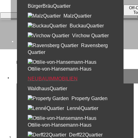
BürgerBräuQuartier
Off-
To
MalzQuartier
BuckauQuartier
Virchow Quartier
Home
Ravensberg
Quartier
Kontakt
Ottilie-von-Hansemann-Haus
Unternehmen
Berlin Campus
NEUBAUIMMOBILIEN
Leben in der Geschichte
WaldhausQuartier
Leistungen
Property Garden
30 Jahre Profi Partner
LennéQuartier
Standorte & Team
Team Berlin
Ottilie-von-Hansemann-Haus
Team München
Derff22Quartier
Startseite