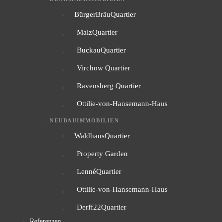
BürgerBräuQuartier
MalzQuartier
BuckauQuartier
Virchow Quartier
Ravensberg Quartier
Ottilie-von-Hansemann-Haus
NEUBAUIMMOBILIEN
WaldhausQuartier
Property Garden
LennéQuartier
Ottilie-von-Hansemann-Haus
Derff22Quartier
Referenzen