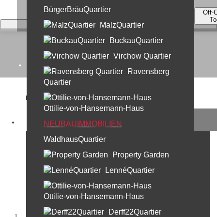
BürgerBräuQuartier
Off-
To
MalzQuartier
BuckauQuartier
Virchow Quartier
Home
Ravensberg
Quartier
Kontakt
Ottilie-von-Hansemann-Haus
Unternehmen
Derff22Quartier
NEUBAUIMMOBILIEN
Neues Wohnen im Lützow-Viertel
WaldhausQuartier
Leistungen
Property Garden
30 Jahre Profi Partner
LennéQuartier
Standorte & Team
Team Berlin
Ottilie-von-Hansemann-Haus
Team München
Derff22Quartier
Startseite