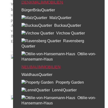
DENKMALIMMOBILIEN
Wohnstils. Als willkommene Erweiterung der
Innenräume bieten diese Höfe Wohnkomfort, Ruheort
BürgerBräuQuartier
und eine abwechslungsreiche Alternative zu
MalzQuartier
pflegeaufwendigen Gärten. Klare geradlinige
Architektur und zeitgemäßer Garten werden miteinander
BuckauQuartier
verbunden. Die neue Wohnanlage bietet seinen
Virchow Quartier
Bewohnern abseits des Straßenverkehrs Ruhe,
Ravensberg
Exklusivität und Sicherheit.
Quartier
Ottilie-von-
Hansemann-Haus
NEUBAUIMMOBILIEN
WaldhausQuartier
Property Garden
LennéQuartier
Ottilie-von-
Hansemann-Haus