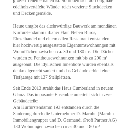
großen Teilen erhalten ist. So finden sich dort originale
edelholzvertäfelte Wände, reich verzierte Stuckdecken
und Deckengemälde.
Heute umgibt das altehrwürdige Bauwerk am mondänen
Kurfürstendamm urbaner Flair. Neben Büros,
Einzelhandel und einem edlen Restaurant entstanden
hier hochwertig ausgestattete Eigentumswohnungen mit
Wohnflächen zwischen ca. 30 und 180 m². Die Dächer
wurden zu Penthousewohnungen mit bis zu 290 m²
ausgebaut. Die idyllischen Innenhöfe wurden ebenfalls
denkmalgerecht saniert und das Gebäude erhielt eine
Tiefgarage mit 137 Stellplätzen.
Seit Ende 2013 strahlt das Haus Cumberland in neuem
Glanz. Das imposante Ensemble unterteilt sich in zwei
Gebäudeteile:
Am Kurfürstendamm 193 entstanden durch die
Sanierung durch die Unternehmer D. Maruhn (Maruhn
Immobiliengruppe) und D. Germandi (Profi Partner AG)
180 Wohnungen zwischen circa 30 und 180 m²