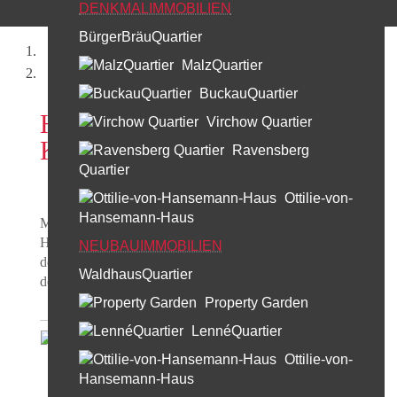
DENKMALIMMOBILIEN
BürgerBräuQuartier
Startseite
MalzQuartier
Haus Cumberland, Berlin
BuckauQuartier
Haus Cumberland,
Virchow Quartier
Kurfürstendamm in Berlin
Ravensberg
Quartier
Ottilie-von-
Hansemann-Haus
Modernes Wohnen hinter historischer Fassade – das
Haus Cumberland am Berliner Kurfürstendamm ist eines
NEUBAUIMMOBILIEN
der bekanntesten und schönsten Gebäudeensembles in
WaldhausQuartier
der Hauptstadt.
Property Garden
LennéQuartier
Ottilie-von-
Hansemann-Haus