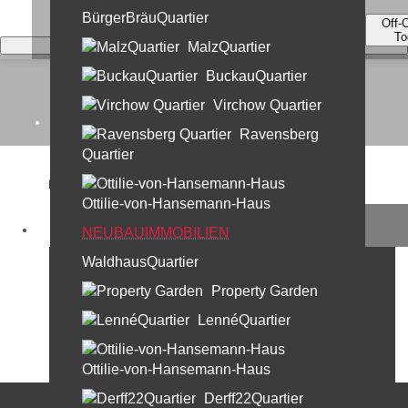
BürgerBräuQuartier
Off-
To
MalzQuartier
BuckauQuartier
Virchow Quartier
Home
Ravensberg
Quartier
Kontakt
Ottilie-von-Hansemann-Haus
Unternehmen
Haus Cumberland
NEUBAUIMMOBILIEN
Kurfürstendamm 193 in Berlin
WaldhausQuartier
Leistungen
Property Garden
30 Jahre Profi Partner
LennéQuartier
Standorte & Team
Team Berlin
Ottilie-von-Hansemann-Haus
Team München
Derff22Quartier