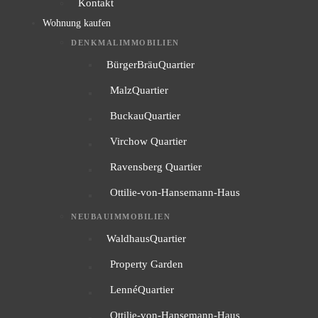
Kontakt
Wohnung kaufen
DENKMALIMMOBILIEN
BürgerBräuQuartier
MalzQuartier
BuckauQuartier
Virchow Quartier
Ravensberg Quartier
Ottilie-von-Hansemann-Haus
NEUBAUIMMOBILIEN
WaldhausQuartier
Property Garden
LennéQuartier
Ottilie-von-Hansemann-Haus