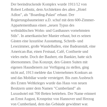
Der beeindruckende Komplex wurde 1911/12 von
Robert Leibnitz, dem Architekten des alten „Hotel
Adlon", als "Boarding-Palast" erbaut. Der
Regierungsbaumeister a.D. schuf mit dem 600-Zimmer-
Appartementhaus einen „neuen Typus des
weltstädtischen Wohn- und Gasthauses vornehmsten
Stils". In amerikanischer Manier erbaut, bot es seinen
Gästen eine luxuriöse Ausstattung, Schreib- und
Lesezimmer, große Wandelhallen, eine Badeanstalt, eine
American-Bar, einen Festsaal, Café, Confiserie und
vieles mehr. Doch der Bauherr, ein Bankier, hatte sich
übernommen. Das Konzept, den Gästen Suiten mit
eigenen Hausdienern zur Verfügung zu stellen, ging
nicht auf, 1913 meldete das Unternehmen Konkurs an
und das Mobiliar wurde versteigert. Bis zum Ausbruch
des Ersten Weltkrieges wurde das Haus von neuen
Besitzern unter dem Namen "Cumberland" als
Luxushotel mit 700 Betten betrieben. Der Name erinnert
an Ernst August, Kronprinz von Hannover und Herzog
von Cumberland, dem das Gebäude gewidmet war.