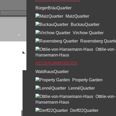
BürgerBräuQuartier
MalzQuartier
BuckauQuartier
Virchow Quartier
Ravensberg Quarti
Ottilie-von-
Hansemann-Haus
NEUBAUIMMOBILIEN
WaldhausQuartier
Leistungen
Property Garden
30 Jahre Profi Partner
LennéQuartier
Standorte & Team
Ottilie-von-
Hansemann-Haus
Team Berlin
Derff22Quartier
Team München