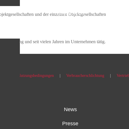
Referenzen
tgesellschaften und der einzelnen Objektgesellschaften
Service
-Controlling und seit vielen Jahren im Unternehmen tätig.
rung
Nutzungsbedingungen
Verbraucherschlichtung
Vertrie
News
Presse