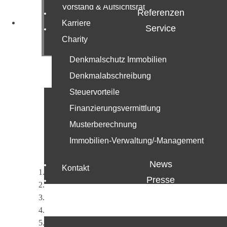
Wir sind e
Vorstand & Aufsichtsrat
Referenzen
Karriere
Service
Charity
Immobilien sind unsere Leidenschaft.
Denkmalschutz Immobilien
Denkmalabschreibung
Steuervorteile
Leistungen
Finanzierungsvermittlung
Team
Musterberechnung
Geschäftsführer
Immobilien-Verwaltung/-Management
Projekte
News
Kontakt
Presse