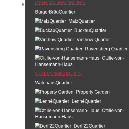
DENKMALIMMOBILIEN
BürgerBräuQuartier
Kontakt
MalzQuartier
BuckauQuartier
Tel.: 030/32 77 66-115
Virchow Quartier
Diese E-Mail-Adresse ist vor Spambots geschützt! Zur A
Ravensberg Quartier
Ottilie-von-
Lidia Rogowska
Hansemann-Haus
NEUBAUIMMOBILIEN
WaldhausQuartier
Property Garden
Standort
LennéQuartier
Ottilie-von-
Berlin
Hansemann-Haus
Derff22Quartier