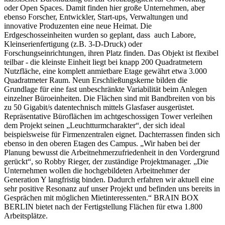
oder Open Spaces. Damit finden hier große Unternehmen, aber
ebenso Forscher, Entwickler, Start-ups, Verwaltungen und
innovative Produzenten eine neue Heimat. Die
Erdgeschosseinheiten wurden so geplant, dass auch Labore,
Kleinserienfertigung (z.B. 3-D-Druck) oder
Forschungseinrichtungen, ihren Platz finden. Das Objekt ist flexibel
teilbar - die kleinste Einheit liegt bei knapp 200 Quadratmetern
Nutzfläche, eine komplett anmietbare Etage gewährt etwa 3.000
Quadratmeter Raum. Neun Erschließungskerne bilden die
Grundlage für eine fast unbeschränkte Variabilität beim Anlegen
einzelner Büroeinheiten. Die Flächen sind mit Bandbreiten von bis
zu 50 Gigabit/s datentechnisch mittels Glasfaser ausgerüstet.
Repräsentative Büroflächen im achtgeschossigen Tower verleihen
dem Projekt seinen „Leuchtturmcharakter“, der sich ideal
beispielsweise für Firmenzentralen eignet. Dachterrassen finden sich
ebenso in den oberen Etagen des Campus. „Wir haben bei der
Planung bewusst die Arbeitnehmerzufriedenheit in den Vordergrund
gerückt“, so Robby Rieger, der zuständige Projektmanager. „Die
Unternehmen wollen die hochgebildeten Arbeitnehmer der
Generation Y langfristig binden. Dadurch erfahren wir aktuell eine
sehr positive Resonanz auf unser Projekt und befinden uns bereits in
Gesprächen mit möglichen Mietinteressenten.“ BRAIN BOX
BERLIN bietet nach der Fertigstellung Flächen für etwa 1.800
Arbeitsplätze.