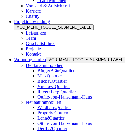
Team München
Vorstand & Aufsichtsrat
Karriere
Charity
Projektentwicklung
MOD_MENU_TOGGLE_SUBMENU_LABEL
Leistungen
Team
Geschäftsführer
Projekte
Kontakt
Wohnung kaufen
MOD_MENU_TOGGLE_SUBMENU_LABEL
Denkmalimmobilien
BürgerBräuQuartier
MalzQuartier
BuckauQuartier
Virchow Quartier
Ravensberg Quartier
Ottilie-von-Hansemann-Haus
Neubauimmobilien
WaldhausQuartier
Property Garden
LennéQuartier
Ottilie-von-Hansemann-Haus
Derff22Quartier