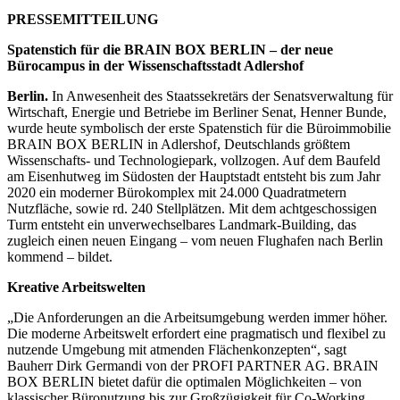
PRESSEMITTEILUNG
Spatenstich für die BRAIN BOX BERLIN – der neue
Bürocampus in der Wissenschaftsstadt Adlershof
Berlin.
In Anwesenheit des Staatssekretärs der Senatsverwaltung für
Wirtschaft, Energie und Betriebe im Berliner Senat, Henner Bunde,
wurde heute symbolisch der erste Spatenstich für die Büroimmobilie
BRAIN BOX BERLIN in Adlershof, Deutschlands größtem
Wissenschafts- und Technologiepark, vollzogen. Auf dem Baufeld
am Eisenhutweg im Südosten der Hauptstadt entsteht bis zum Jahr
2020 ein moderner Bürokomplex mit 24.000 Quadratmetern
Nutzfläche, sowie rd. 240 Stellplätzen. Mit dem achtgeschossigen
Turm entsteht ein unverwechselbares Landmark-Building, das
zugleich einen neuen Eingang – vom neuen Flughafen nach Berlin
kommend – bildet.
Kreative Arbeitswelten
„Die Anforderungen an die Arbeitsumgebung werden immer höher.
Die moderne Arbeitswelt erfordert eine pragmatisch und flexibel zu
nutzende Umgebung mit atmenden Flächenkonzepten“, sagt
Bauherr Dirk Germandi von der PROFI PARTNER AG. BRAIN
BOX BERLIN bietet dafür die optimalen Möglichkeiten – von
klassischer Büronutzung bis zur Großzügigkeit für Co-Working