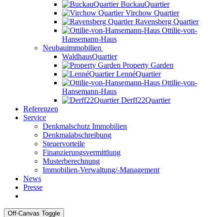
BuckauQuartier
Virchow Quartier
Ravensberg Quartier
Ottilie-von-
Hansemann-Haus
Neubauimmobilien
WaldhausQuartier
Property Garden
LennéQuartier
Ottilie-von-
Hansemann-Haus
Derff22Quartier
Referenzen
Service
Denkmalschutz Immobilien
Denkmalabschreibung
Steuervorteile
Finanzierungsvermittlung
Musterberechnung
Immobilien-Verwaltung/-Management
News
Presse
Off-Canvas Toggle