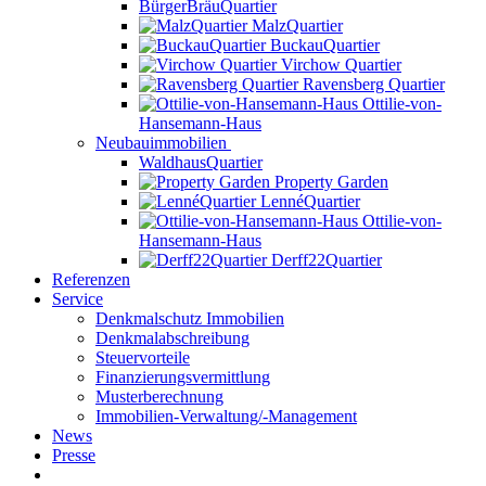
BürgerBräuQuartier
MalzQuartier
BuckauQuartier
Virchow Quartier
Ravensberg Quartier
Ottilie-von-
Hansemann-Haus
Neubauimmobilien
WaldhausQuartier
Property Garden
LennéQuartier
Ottilie-von-
Hansemann-Haus
Derff22Quartier
Referenzen
Service
Denkmalschutz Immobilien
Denkmalabschreibung
Steuervorteile
Finanzierungsvermittlung
Musterberechnung
Immobilien-Verwaltung/-Management
News
Presse