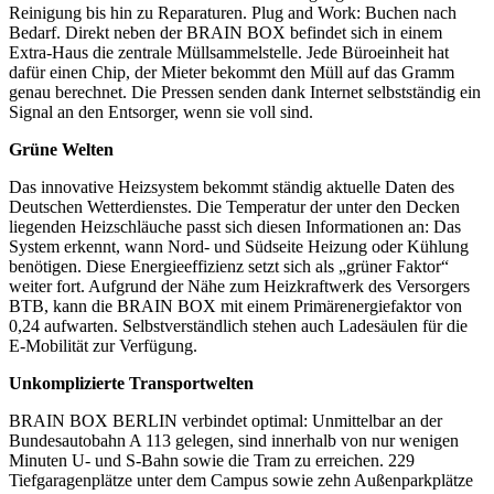
Reinigung bis hin zu Reparaturen. Plug and Work: Buchen nach
Bedarf. Direkt neben der BRAIN BOX befindet sich in einem
Extra-Haus die zentrale Müllsammelstelle. Jede Büroeinheit hat
dafür einen Chip, der Mieter bekommt den Müll auf das Gramm
genau berechnet. Die Pressen senden dank Internet selbstständig ein
Signal an den Entsorger, wenn sie voll sind.
Grüne Welten
Das innovative Heizsystem bekommt ständig aktuelle Daten des
Deutschen Wetterdienstes. Die Temperatur der unter den Decken
liegenden Heizschläuche passt sich diesen Informationen an: Das
System erkennt, wann Nord- und Südseite Heizung oder Kühlung
benötigen. Diese Energieeffizienz setzt sich als „grüner Faktor“
weiter fort. Aufgrund der Nähe zum Heizkraftwerk des Versorgers
BTB, kann die BRAIN BOX mit einem Primärenergiefaktor von
0,24 aufwarten. Selbstverständlich stehen auch Ladesäulen für die
E-Mobilität zur Verfügung.
Unkomplizierte Transportwelten
BRAIN BOX BERLIN verbindet optimal: Unmittelbar an der
Bundesautobahn A 113 gelegen, sind innerhalb von nur wenigen
Minuten U- und S-Bahn sowie die Tram zu erreichen. 229
Tiefgaragenplätze unter dem Campus sowie zehn Außenparkplätze