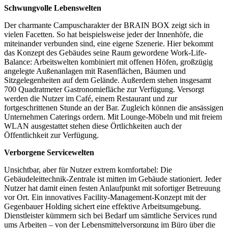
Schwungvolle Lebenswelten
Der charmante Campuscharakter der BRAIN BOX zeigt sich in
vielen Facetten. So hat beispielsweise jeder der Innenhöfe, die
miteinander verbunden sind, eine eigene Szenerie. Hier bekommt
das Konzept des Gebäudes seine Raum gewordene Work-Life-
Balance: Arbeitswelten kombiniert mit offenen Höfen, großzügig
angelegte Außenanlagen mit Rasenflächen, Bäumen und
Sitzgelegenheiten auf dem Gelände. Außerdem stehen insgesamt
700 Quadratmeter Gastronomiefläche zur Verfügung. Versorgt
werden die Nutzer im Café, einem Restaurant und zur
fortgeschrittenen Stunde an der Bar. Zugleich können die ansässigen
Unternehmen Caterings ordern. Mit Lounge-Möbeln und mit freiem
WLAN ausgestattet stehen diese Örtlichkeiten auch der
Öffentlichkeit zur Verfügung.
Verborgene Servicewelten
Unsichtbar, aber für Nutzer extrem komfortabel: Die
Gebäudeleittechnik-Zentrale ist mitten im Gebäude stationiert. Jeder
Nutzer hat damit einen festen Anlaufpunkt mit sofortiger Betreuung
vor Ort. Ein innovatives Facility-Management-Konzept mit der
Gegenbauer Holding sichert eine effektive Arbeitsumgebung.
Dienstleister kümmern sich bei Bedarf um sämtliche Services rund
ums Arbeiten – von der Lebensmittelversorgung im Büro über die