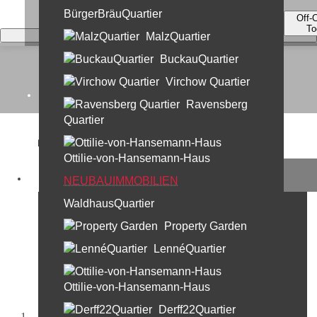
BürgerBräuQuartier
Off-
To
MalzQuartier
BuckauQuartier
Virchow Quartier
Home
Ravensberg
Quartier
Kontakt
Ottilie-von-Hansemann-Haus
Unternehmen
Profi Partner News
NEUBAUIMMOBILIEN
Aktuelles rund um die Immobilie -
WaldhausQuartier
wir informieren, beraten,
Leistungen
kommentieren.
Property Garden
30 Jahre Profi Partner
LennéQuartier
Standorte & Team
Team Berlin
Ottilie-von-Hansemann-Haus
Team München
Derff22Quartier
Startseite