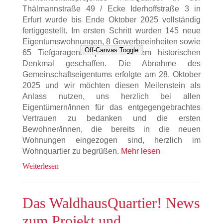
Presse
Thälmannstraße 49 / Ecke Iderhoffstraße 3 in
Erfurt wurde bis Ende Oktober 2025 vollständig
fertiggestellt. Im ersten Schritt wurden 145 neue
Eigentumswohnungen, 8 Gewerbeeinheiten sowie
Off-Canvas Toggle
65 Tiefgaragenstellplätze in dem historischen
Denkmal geschaffen. Die Abnahme des
Gemeinschaftseigentums erfolgte am 28. Oktober
2025 und wir möchten diesen Meilenstein als
Anlass nutzen, uns herzlich bei allen
Eigentümern/innen für das entgegengebrachtes
Vertrauen zu bedanken und die ersten
Bewohner/innen, die bereits in die neuen
Wohnungen eingezogen sind, herzlich im
Wohnquartier zu begrüßen.
Mehr lesen
Weiterlesen
Das WaldhausQuartier! News
zum Projekt und